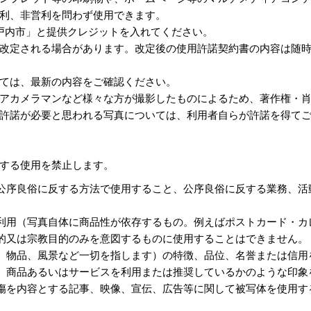
利、非営利を問わず使用できます。
戸内市」と提供クレジットを入れてください。
改定される場合があります。改定後の使用許諾契約書の内容は随
ては、最新の内容をご確認ください。
アカメラマンなど様々な方が撮影したものによるため、著作権・
許諾が必要と思われる写真については、利用者自らが許諾を得て
する使用を禁止します。
公序良俗に反する方法で使用すること、公序良俗に反する業務、活
利用（写真自体に商品性が依存するもの。例えばポストカード・カ
的又は宗教目的のみを意図するものに使用することはできません。
、物品、風景など一切を指します）の特徴、品位、名誉または信用
、商品あるいはサービスを利用または推奨しているかのような印象
傷を内容とする記事、映像、宣伝、広告等に関して被写体を使用す