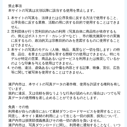
禁止事項
本サイトの写真は次項以降に該当する使用を禁止します。
本サイトの写真を、法律または公序良俗に反する方法で使用すること、
公序良俗に反する業務、活動の用に供する目的で使用することはできま
せん。
営利団体が行う営利目的のみの利用（写真自体に商品性が依存するも
の。例えばポストカード・カレンダーなど）、市の観光施策やその実施
に反するもの、政治的又は宗教目的のみを意図するものに使用すること
はできません。
本サイトの写真のモデル（人物、物品、風景など一切を指します）の特
徴、品位、名誉または信用を害する態様での使用はできません。特にモ
デルが特定の営業、商品あるいはサービスを利用または推奨しているか
のような印象を与える使用はできません。
その他、違法、虚偽あるいは中傷を内容とする記事、映像、宣伝、広告
等に関して被写体を使用することはできません。
瀬戸内市は、本サイトの写真データの著作権、使用を許諾する権利を有し
ています。
規約に違反、又は信頼を損なうような行為が認められた場合はいつでも写
真データの使用権を差し止めることができるものとします。
免責・その他
利用者が自らの責任において素材ダウンロードサービスを使用することに
同意し、本サイト素材の利用によって生じる一切の損害、損失について、
瀬戸内市は損害賠償義務及びその他一切の責任を負いません。
瀬戸内市は、写真ダウンロードに関し、利用者に通知することなく、いつ