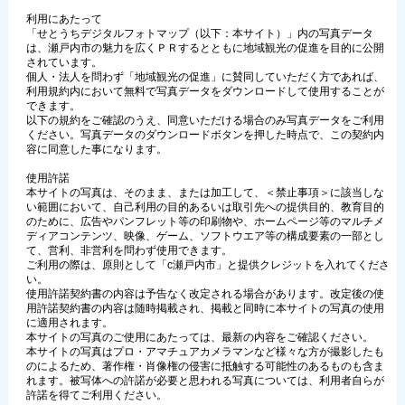
利用にあたって
「せとうちデジタルフォトマップ（以下：本サイト）」内の写真データ
は、瀬戸内市の魅力を広くＰＲするとともに地域観光の促進を目的に公開
されています。
個人・法人を問わず「地域観光の促進」に賛同していただく方であれば、
利用規約内において無料で写真データをダウンロードして使用することが
できます。
以下の規約をご確認のうえ、同意いただける場合のみ写真データをご利用
ください。写真データのダウンロードボタンを押した時点で、この契約内
容に同意した事になります。
使用許諾
本サイトの写真は、そのまま、または加工して、＜禁止事項＞に該当しな
い範囲において、自己利用の目的あるいは取引先への提供目的、教育目的
のために、広告やパンフレット等の印刷物や、ホームページ等のマルチメ
ディアコンテンツ、映像、ゲーム、ソフトウエア等の構成要素の一部とし
て、営利、非営利を問わず使用できます。
ご利用の際は、原則として「c瀬戸内市」と提供クレジットを入れてくださ
い。
使用許諾契約書の内容は予告なく改定される場合があります。改定後の使
用許諾契約書の内容は随時掲載され、掲載と同時に本サイトの写真の使用
に適用されます。
本サイトの写真のご使用にあたっては、最新の内容をご確認ください。
本サイトの写真はプロ・アマチュアカメラマンなど様々な方が撮影したも
のによるため、著作権・肖像権の侵害に抵触する可能性のあるものも含ま
れます。被写体への許諾が必要と思われる写真については、利用者自らが
許諾を得てご利用ください。