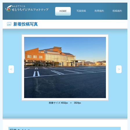
写真投稿
利用規約
投稿規約
HOME
新着投稿写真
<
>
画像サイズ 4032px × 3024px