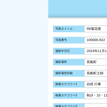
R6菊花展
写真タイトル
100000-822
写真番号
2024年11月
撮影年月日
長船町
撮影場所
長船町土師
撮影場所詳細
自然 行事
検索カテゴリー1
秋(9・10・1
検索カテゴリー2
検索カテゴリー3