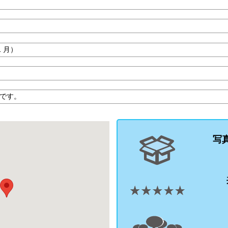
1 月）
です。
写